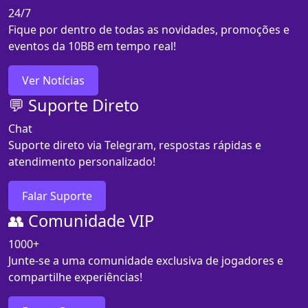
24/7
Fique por dentro de todas as novidades, promoções e
eventos da 10BB em tempo real!
Ver Notícias
💬 Suporte Direto
Chat
Suporte direto via Telegram, respostas rápidas e
atendimento personalizado!
Falar Suporte
👥 Comunidade VIP
1000+
Junte-se a uma comunidade exclusiva de jogadores e
compartilhe experiências!