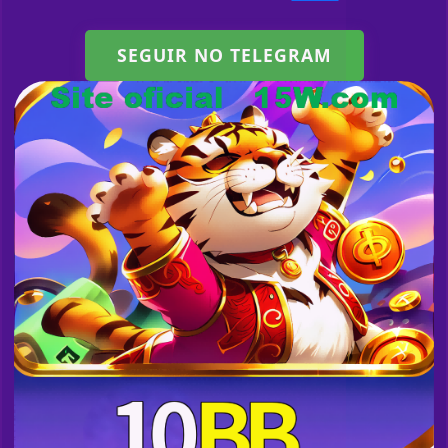
SEGUIR NO TELEGRAM