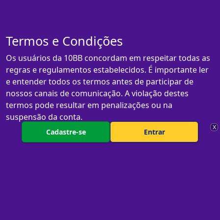
Termos e Condições
Os usuários da 10BB concordam em respeitar todas as
regras e regulamentos estabelecidos. É importante ler
e entender todos os termos antes de participar de
nossos canais de comunicação. A violação destes
termos pode resultar em penalizações ou na
suspensão da conta.
X
Cadastre-se
Entrar