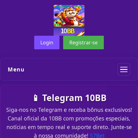
Login
Registrar-se
Menu
📱 Telegram 10BB
Siga-nos no Telegram e receba bônus exclusivos!
Canal oficial da 10BB com promoções especiais,
notícias em tempo real e suporte direto. Junte-se
à nossa comunidade!
S7Bet